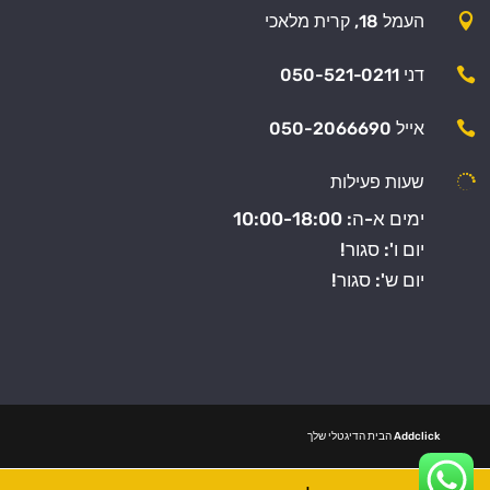

העמל 18, קרית מלאכי

דני 050-521-0211

אייל 050-2066690

שעות פעילות
ימים א-ה: 10:00-18:00
יום ו': סגור!
יום ש': סגור!
Addclick הבית הדיגטלי שלך